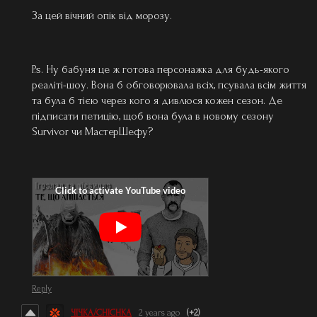
За цей вічний опік від морозу.
P.s. Ну бабуня це ж готова персонажка для будь-якого
реаліті-шоу. Вона б обговорювала всіх, псувала всім життя
та була б тією через кого я дивлюся кожен сезон. Де
підписати петицію, щоб вона була в новому сезону
Survivor чи МастерШефу?
Reply
ЧІЧКА/CHICHKA
2 years ago
(+2)