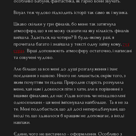
особливо Бабуня, фантастика, як гарно вони звучать.
Візуал теж чудово підходить історії так само як і музика.
Цікаво скільки у гри фіналів, бо мене так затягнула
атмосфера, що я не можу сказати на яку кількість фіналів
вийшла. Здається, на чотири? В будь-якому разі, я
прочитала багато і знайшла у тексті одну зайву кому,
тут
скрін
. Вірші доповнюють атмосферу остаточно, і написані
та озвучені чудово.
Але більше за все мені до душі розгалуження і їхнє
поєднання з назвою. Нічого не лишається, окрім того, з
яким почуттям ти підеш. Природня старість розчулила
мене, хай нам і довелося піти з хати, але в порівнянні з
іншими фіналами, де нас з'їдав вогонь чи незадоволені
односельчани - ця мені імпонувала найбільше. Та я не за
те. Мені подобається, що дії досі непередбачувані, що
іноді те, що здавалося б кращим не допомагає, а іноді
навпаки.
Єдине, чого не вистачило - оформлення. Особливо з