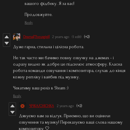
вашого фідбеку. Я за вас!
Продовжуйте.
Reply
Drama[Theurgist]
2 years ago
(1 edit)
(+2)
Дуже гарна, стильна і цілісна робота.
Не так часто ми бачимо повну озвучку на джемах - і
одразу видно як добре це підсилює атмосферу. Класна
робота команди озвучання і композитора, слухав до кінця
кожну репліку і вайбив під музику.
Чекатиму ваш реліз в Steam :)
Reply
ЧІЧКА/CHICHKA
2 years ago
(+2)
Дякуємо вам за відгук. Приємно, що ви оцінили
озвучення та музику! Переказуємо ваші слова нашому
композитору 🤍