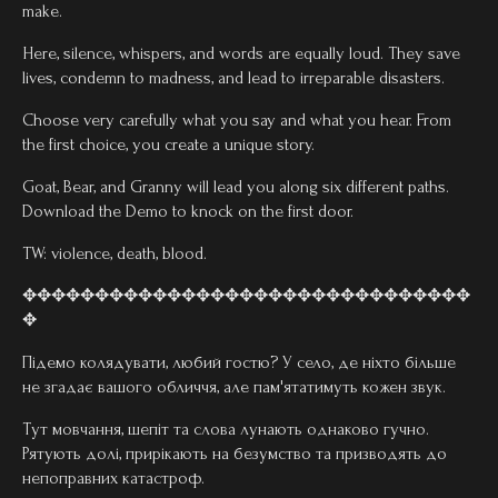
make.
Here, silence, whispers, and words are equally loud. They save
lives, condemn to madness, and lead to irreparable disasters.
Choose very carefully what you say and what you hear. From
the first choice, you create a unique story.
Goat, Bear, and Granny will lead you along six different paths.
Download the Demo to knock on the first door.
TW: violence, death, blood.
✥✥✥✥✥✥✥✥✥✥✥✥✥✥✥✥✥✥✥✥✥✥✥✥✥✥✥✥✥✥✥
✥
Підемо колядувати, любий гостю? У село, де ніхто більше
не згадає вашого обличчя, але пам'ятатимуть кожен звук.
Тут мовчання, шепіт та слова лунають однаково гучно.
Рятують долі, прирікають на безумство та призводять до
непоправних катастроф.