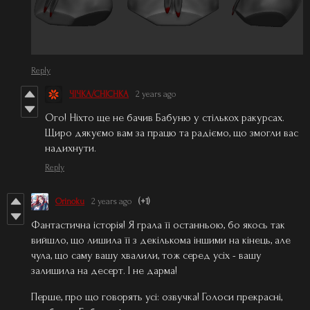
Reply
ЧІЧКА/CHICHKA
2 years ago
Ого! Ніхто ще не бачив Бабуню у стількох ракурсах.
Щиро дякуємо вам за працю та радіємо, що змогли вас
надихнути.
Reply
Orinoku
2 years ago
(+1)
Фантастична історія! Я грала її останньою, бо якось так
вийшло, що лишила її з декількома іншими на кінець, але
чула, що саму вашу хвалили, тож серед усіх - вашу
залишила на десерт. І не дарма!
Перше, про що говорять усі: озвучка! Голоси прекрасні,