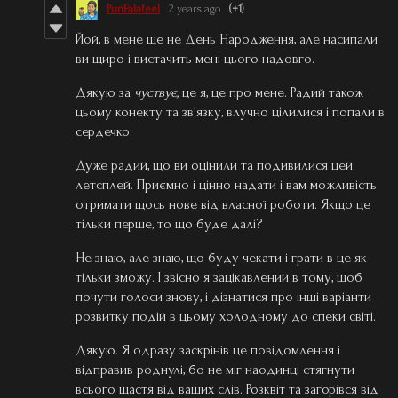
PunFalafeel
2 years ago
(+1)
Йой, в мене ще не День Народження, але насипали
ви щиро і вистачить мені цього надовго.
Дякую за
чуствує,
це я, це про мене. Радий також
цьому конекту та зв'язку, влучно цілилися і попали в
сердечко.
Дуже радий, що ви оцінили та подивилися цей
летсплей. Приємно і цінно надати і вам можливість
отримати щось нове від власної роботи. Якщо це
тільки перше, то що буде далі?
Не знаю, але знаю, що буду чекати і грати в це як
тільки зможу. І звісно я зацікавлений в тому, щоб
почути голоси знову, і дізнатися про інші варіанти
розвитку подій в цьому холодному до спеки світі.
Дякую. Я одразу заскрінів це повідомлення і
відправив роднулі, бо не міг наодинці стягнути
всього щастя від ваших слів. Розквіт та загорівся від