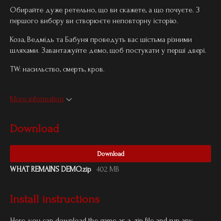
Обирайте дуже ретельно, що ви скажете, а що почуєте. З
першого вибору ви створюєте неповторну історію.
Коза, Ведмідь та Бабуня проведуть вас шістьма різними
шляхами. Завантажуйте демо, щоб постукати у перші двері.
TW: насильство, смерть, кров.
More information
Download
Download
WHAT REMAINS DEMO.zip
402 MB
Install instructions
Here, you can download the game as a .zip file and run any