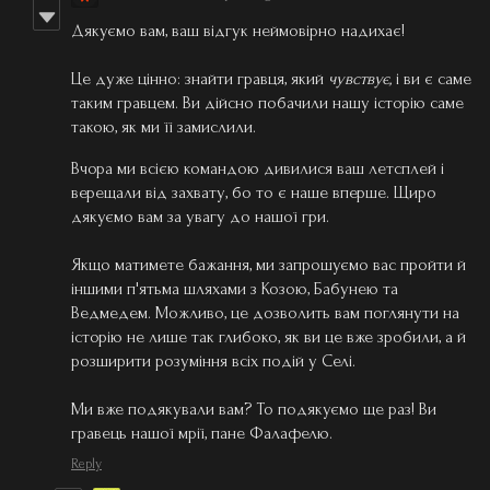
Дякуємо вам, ваш відгук неймовірно надихає!
Це дуже цінно: знайти гравця, який
чувствує,
і ви є саме
таким гравцем. Ви дійсно побачили нашу історію саме
такою, як ми її замислили.
Вчора ми всією командою дивилися ваш летсплей і
верещали від захвату, бо то є наше вперше. Щиро
дякуємо вам за увагу до нашої гри.
Якщо матимете бажання, ми запрошуємо вас пройти й
іншими п'ятьма шляхами з Козою, Бабунею та
Ведмедем. Можливо, це дозволить вам поглянути на
історію не лише так глибоко, як ви це вже зробили, а й
розширити розуміння всіх подій у Селі.
Ми вже подякували вам? То подякуємо ще раз! Ви
гравець нашої мрії, пане Фалафелю.
Reply