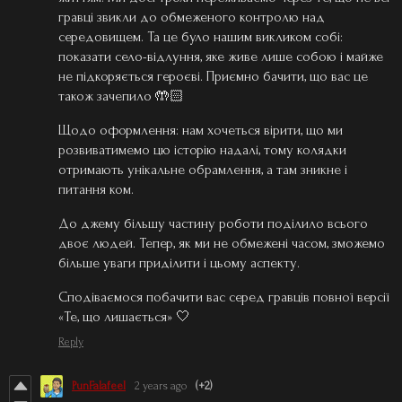
гравці звикли до обмеженого контролю над
середовищем. Та це було нашим викликом собі:
показати село-відлуння, яке живе лише собою і майже
не підкоряється героєві. Приємно бачити, що вас це
також зачепило 🤲🏻
Щодо оформлення: нам хочеться вірити, що ми
розвиватимемо цю історію надалі, тому колядки
отримають унікальне обрамлення, а там зникне і
питання ком.
До джему більшу частину роботи поділило всього
двоє людей. Тепер, як ми не обмежені часом, зможемо
більше уваги приділити і цьому аспекту.
Сподіваємося побачити вас серед гравців повної версії
«Те, що лишається» 🤍
Reply
PunFalafeel
2 years ago
(+2)