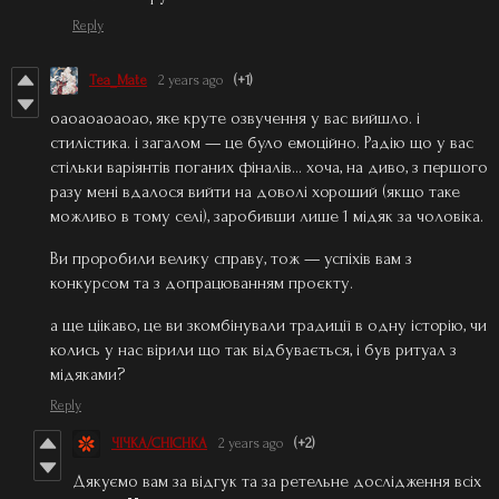
Reply
Tea_Mate
2 years ago
(+1)
оаоаоаоаоао, яке круте озвучення у вас вийшло. і
стилістика. і загалом — це було емоційно. Радію що у вас
стільки варіянтів поганих фіналів… хоча, на диво, з першого
разу мені вдалося вийти на доволі хороший (якщо таке
можливо в тому селі), заробивши лише 1 мідяк за чоловіка.
Ви проробили велику справу, тож — успіхів вам з
конкурсом та з допрацюванням проєкту.
а ще ціікаво, це ви зкомбінували традиції в одну історію, чи
колись у нас вірили що так відбувається, і був ритуал з
мідяками?
Reply
ЧІЧКА/CHICHKA
2 years ago
(+2)
Дякуємо вам за відгук та за ретельне дослідження всіх