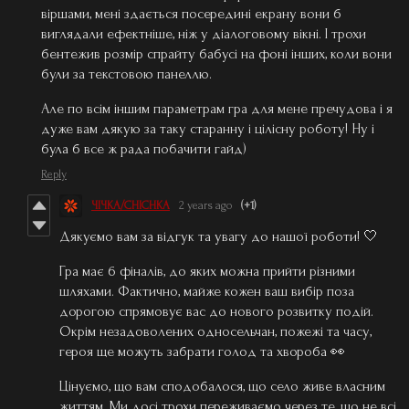
віршами, мені здається посередині екрану вони б
виглядали ефектніше, ніж у діалоговому вікні. І трохи
бентежив розмір спрайту бабусі на фоні інших, коли вони
були за текстовою панеллю.
Але по всім іншим параметрам гра для мене пречудова і я
дуже вам дякую за таку старанну і цілісну роботу! Ну і
була б все ж рада побачити гайд)
Reply
ЧІЧКА/CHICHKA
2 years ago
(+1)
Дякуємо вам за відгук та увагу до нашої роботи! 🤍
Гра має 6 фіналів, до яких можна прийти різними
шляхами. Фактично, майже кожен ваш вибір поза
дорогою спрямовує вас до нового розвитку подій.
Окрім незадоволених односельчан, пожежі та часу,
героя ще можуть забрати голод та хвороба 👀
Цінуємо, що вам сподобалося, що село живе власним
життям. Ми досі трохи переживаємо через те, що не всі