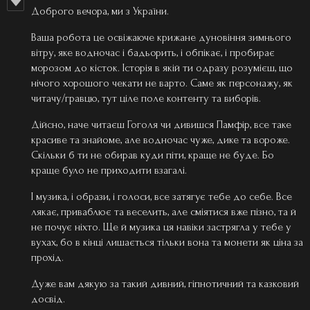
Доброго вечора, ми з України.
Ваша робота це освіжаюче крижане дуновіння зимнього
вітру, яке водночас і бадьорить, і обпікає, і пробирає
морозом до кісток. Історія в якій ти одразу розумієш, що
нічого хорошого чекати не варто. Саме як персонажу, як
читачу/гравцю, тут ціле поле контенту та виборів.
Дійсно, наче читаєш Гоголя чи дивишся Памфір, все таке
красиве та знайоме, але водночас чуже, дике та вороже.
Скільки б ти не обирав куди піти, краще не буде. Бо
краще було не приходити взагалі.
І музика, і образи, і голоси, все затягує тебе до себе. Все
лякає, приваблює та веселить, але сміятися вже пізно, та й
не почує ніхто. Ще й музика ця навіки застрягла у тебе у
вухах, бо в кінці лишається тільки вона та монети як ціна за
прохід.
Дуже вам дякую за такий дивний, гіпнотичний та казковий
досвід.