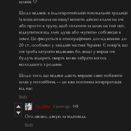
шляхів 🤍
Щодо мідяків: в індоєвропейській поховальній традиції
(а вона впливала на нашу) монети дійсно клали на очі
або просто в труну, щоб сплатити за шлях на той світ,
відкупитися від злих духів або «купити» собі місце в
землі. Це фіксується в етнографічних дослідженнях до
20 ст., особливо у західній частині України. Є повір'я, що
очі треба затуляти мідяками, бо, якщо у мерця очі
будуть відкриті, смерть може забрати когось
молодшого з родини.
Щодо того, що мідяки дають мерцеві саме побачити
шлях у потойбіччя, — це вже поетична інтерпретація
від нас.
Reply
Tea_Mate
2 years ago
(+1)
Ого, цікаво, дякую за відповідь.
Reply